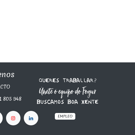
enos
C​TO
1 805 948
EMPLEO