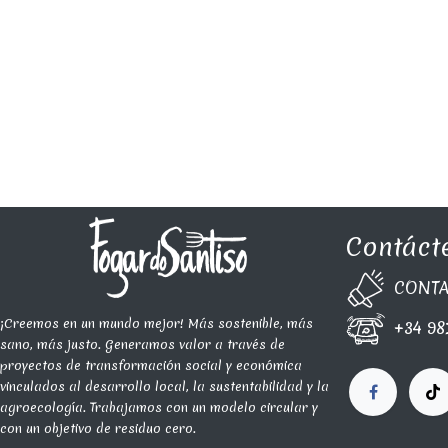
Contáct
CONTA​
¡Creemos en un mundo mejor! Más sostenible, más
+34 98
sano, más justo. Generamos valor a través de
proyectos de transformación social y económica
vinculados al desarrollo local, la sustentabilidad y la
agroecología. Trabajamos con un modelo circular y
con un objetivo de residuo cero.