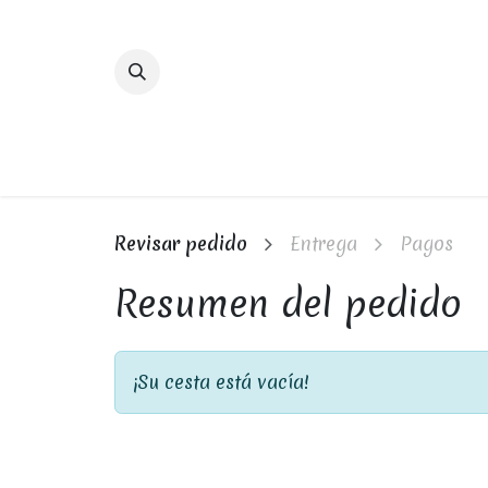
Ir al contenido
INICIO
RESTAURANTES
Revisar pedido
Entrega
Pagos
Resumen del pedido
¡Su cesta está vacía!