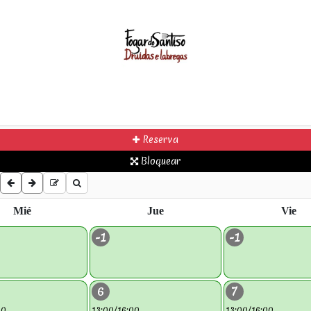
GASTRONOMIA
EVENTOS
VODAS
UNIVERSO FO
Reserva
Bloquear
Mié
Jue
Vie
-1
-1
6
7
00
13:00/16:00
13:00/16:00