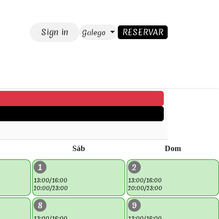
Sign in
RESERVAR
Galego
GAR
Blog
CONTACTO
Sáb
Dom
1
2
13:00/16:00
13:00/16:00
20:00/23:00
20:00/23:00
8
9
13:00/16:00
13:00/16:00