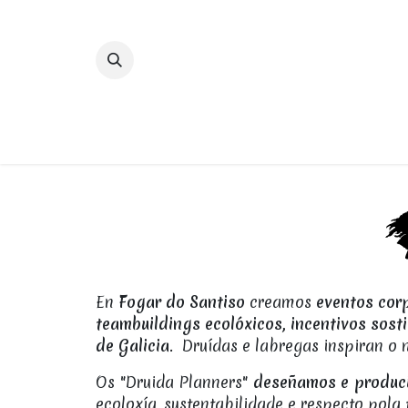
Skip to Content
INICIO
RESTAURANTES
En
Fogar do Santiso
creamos
eventos cor
teambuildings ecolóxicos, incentivos sosti
de Galicia
. Druídas e labregas inspiran o 
Os "Druida Planners"
deseñamos e produc
ecoloxía, sustentabilidade e respecto pola 