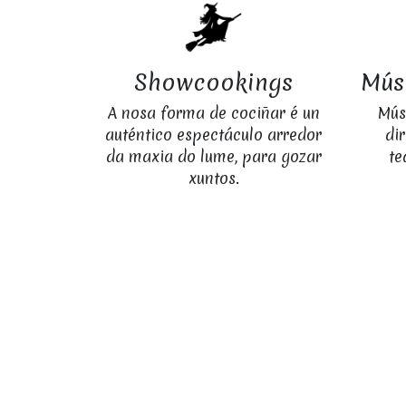
Showcookings
Mús
A nosa forma de cociñar é un
Músi
auténtico espectáculo arredor
di
da maxia do lume, para gozar
te
xuntos.