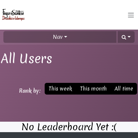
Skip to Content
Nav
All Users
This week
This month
All time
Rank by:
No Leaderboard Yet :(