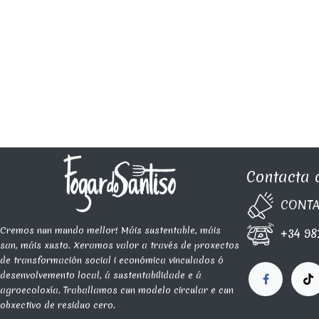
Contacta 
CONTA​
Cremos nun mundo mellor! Máis sustentable, máis
+34 98
san, máis xusto. Xeramos valor a través de proxectos
de transformación social i económica vinculados ó
desenvolvemento local, á sustentabilidade e á
agroecoloxía. Traballamos cun modelo circular e cun
obxectivo de residuo cero.