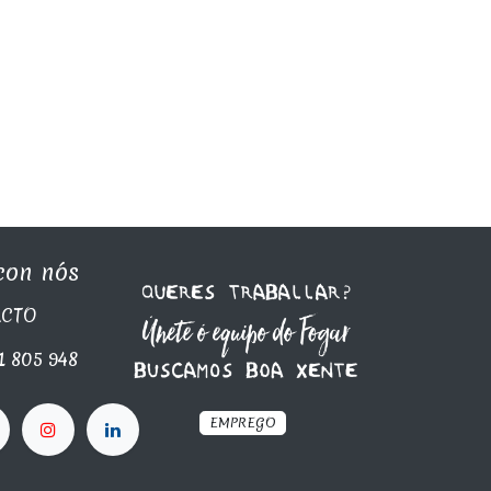
con nós
C​TO
1 805 948
EMPREGO